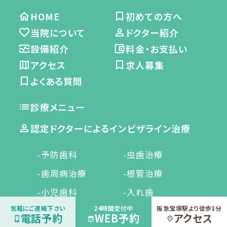
HOME
初めての方へ
当院について
ドクター紹介
設備紹介
料金・お支払い
アクセス
求人募集
よくある質問
診療メニュー
認定ドクターによるインビザライン治療
-予防歯科
-虫歯治療
-歯周病治療
-根管治療
-小児歯科
-入れ歯
気軽にご連絡下さい
24時間受付中
阪急宝塚駅より徒歩3分
-矯正治療
-口腔外科
電話予約
WEB予約
アクセス