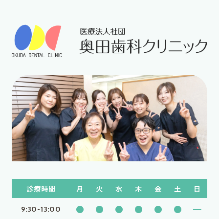
診療時間
月
火
水
木
金
土
日
●
●
●
●
●
●
━
9:30-13:00