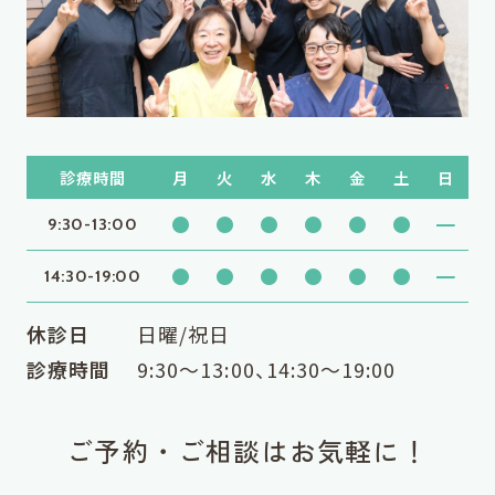
診療時間
月
火
水
木
金
土
日
●
●
●
●
●
●
━
9:30-13:00
●
●
●
●
●
●
━
14:30-19:00
休診日
日曜/祝日
診療時間
9:30〜13:00、14:30〜19:00
ご予約・ご相談はお気軽に！