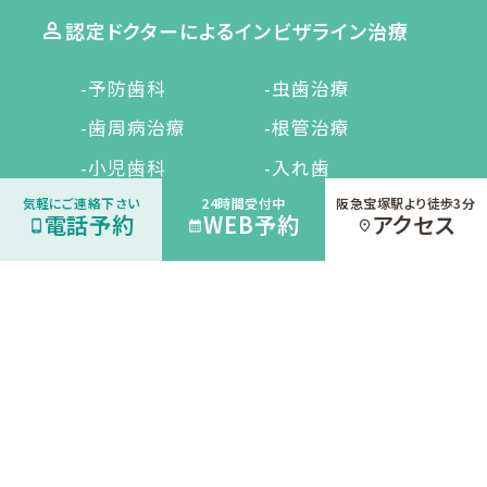
認定ドクターによるインビザライン治療
-予防歯科
-虫歯治療
-歯周病治療
-根管治療
-小児歯科
-入れ歯
気軽にご連絡下さい
24時間受付中
阪急宝塚駅より徒歩3分
-矯正治療
-口腔外科
電話予約
WEB予約
アクセス
-インビザライン
-親知らず
-審美歯科
-噛み合わせ・歯ぎし
り
-ホワイトニング
宝塚の歯医者｜奥田歯科クリニック
〒665-0845